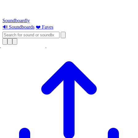
Soundboardly
🔊 Soundboards
❤️ Faves