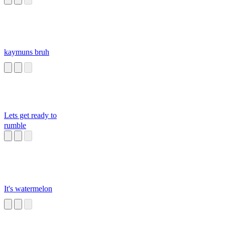
kaymuns bruh
Lets get ready to
rumble
It's watermelon