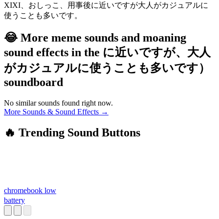
X
IX
I、
お
し
っ
こ、
用
事
後
に
近
い
です
が
大
人
が
カ
ジ
ュ
ア
ル
に
使
う
こと
も
多
い
です。
😂 More meme sounds and moaning
sound effects in the に近いですが、大人
がカジュアルに使うことも多いです）
soundboard
No similar sounds found right now.
More Sounds & Sound Effects →
🔥 Trending Sound Buttons
chromebook low
battery