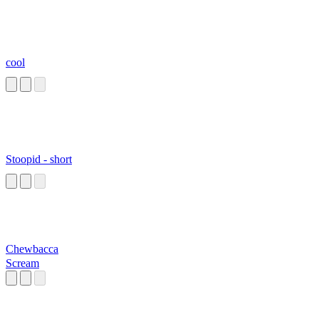
cool
Stoopid - short
Chewbacca
Scream