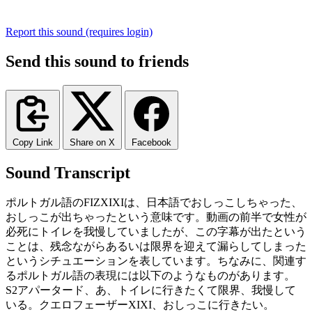
Report this sound (requires login)
Send this sound to friends
Copy Link
Share on X
Facebook
Sound Transcript
ポ
ル
ト
ガ
ル
語
の
F
IZ
X
IX
I
は、
日本
語
で
お
し
っ
こ
し
ちゃ
った、
お
し
っ
こ
が
出
ちゃ
った
という
意
味
です。
動画
の
前
半
で
女
性
が
必
死
に
ト
イ
レ
を
我
慢
して
いました
が、
この
字
幕
が
出
た
という
こと
は、
残
念
な
が
ら
ある
い
は
限
界
を
迎
えて
漏
ら
して
しま
った
という
シ
チ
ュ
エ
ー
ショ
ン
を
表
して
います。
ち
な
み
に、
関
連
す
る
ポ
ル
ト
ガ
ル
語
の
表
現
には
以
下
の
よう
な
もの
が
あります。
S
2
ア
パ
ー
ター
ド、
あ、
ト
イ
レ
に
行
きた
く
て
限
界、
我
慢
して
いる。
ク
エ
ロ
フ
ェ
ー
ザ
ー
X
IX
I、
お
し
っ
こ
に
行
き
たい。