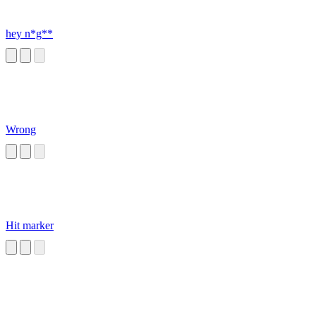
hey n*g**
Wrong
Hit marker